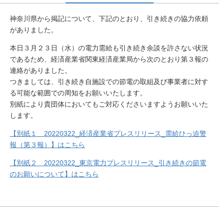
神奈川県から掲記について、下記のとおり、引き続きの協力依頼
がありました。
本日３月２３日（水）の電力需給も引き続き余談を許さない状況
であるため、経済産業省関東経済産業局から次のとおり第３報の
連絡がありました。
つきましては、引き続き自施設での節電の取組及び事業者に対す
る可能な範囲での周知をお願いいたします。
別紙により貴団体においてもご対応くださいますようお願いいた
します。
【
別紙１
20220322_
経済産業省プレスリリース
_
需給ひっ迫警
報（第３報）
】はこちら
【別紙２
20220322_
東京電力プレスリリース
_
引き続きの節電
のお願いについて】はこちら